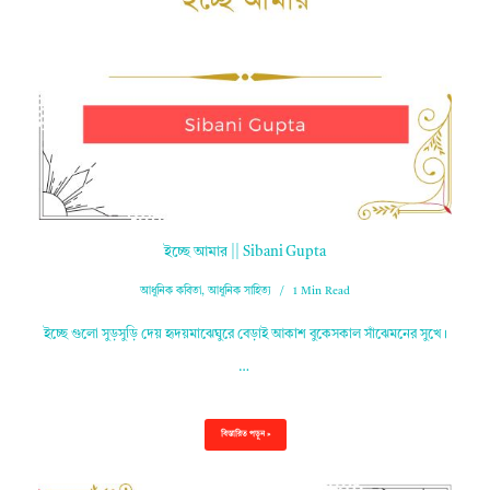
ইচ্ছে আমার || Sibani Gupta
আধুনিক কবিতা
,
আধুনিক সাহিত্য
1 Min Read
ইচ্ছে গুলো সুড়সুড়ি দেয় হৃদয়মাঝেঘুরে বেড়াই আকাশ বুকেসকাল সাঁঝেমনের সুখে।
…
বিস্তারিত পড়ুন »