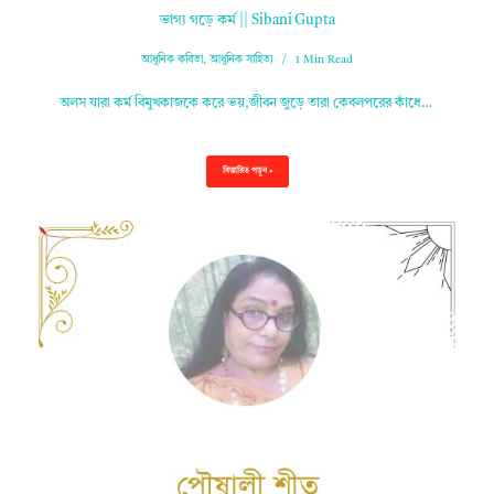
ভাগ্য গড়ে কর্ম || Sibani Gupta
আধুনিক কবিতা
,
আধুনিক সাহিত্য
1 Min Read
অলস যারা কর্ম বিমুখকাজকে করে ভয়,জীবন জুড়ে তারা কেবলপরের কাঁধে…
বিস্তারিত পড়ুন »