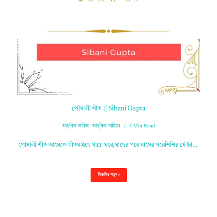
পৌষালী শীত || Sibani Gupta
আধুনিক কবিতা
,
আধুনিক সাহিত্য
1 Min Read
পৌষালী শীত আমেজে গীতগাইছে গাঁয়ে ঘরে,গাছের পরে ঘাসের পরেশিশির ফোঁটা…
বিস্তারিত পড়ুন »