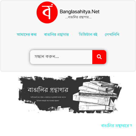
Skip
To
আমাদের কথা
বাঙালির গ্রন্থাগার
ডিজিটাল বই
লেখালিখি
Content
বাঙালির গ্রন্থাগারে আপ