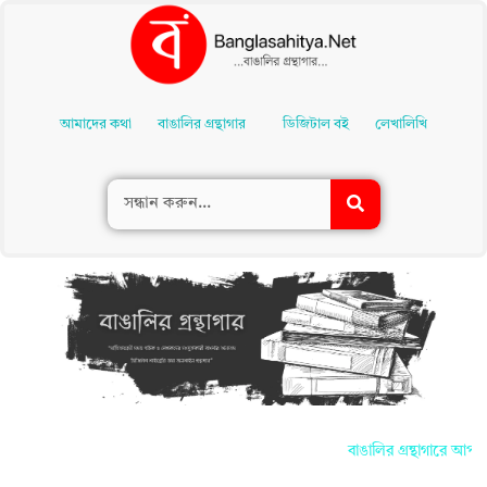
Skip
To
আমাদের কথা
বাঙালির গ্রন্থাগার
ডিজিটাল বই
লেখালিখি
Content
বাঙালির গ্রন্থাগারে আপনাদ