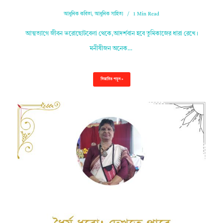
আধুনিক কবিতা
,
আধুনিক সাহিত্য
1 Min Read
আত্মত্যাগে জীবন ভরোছোটবেলা থেকে,আদর্শবান হবে তুমিকাজের ধারা রেখে।
মনীষীজন অনেক…
বিস্তারিত পড়ুন »