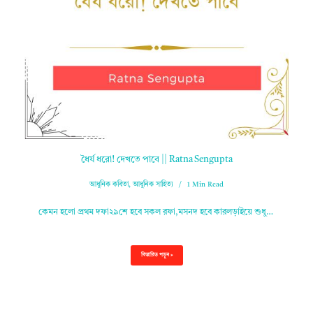
ধৈর্য ধরো! দেখতে পাবে || Ratna Sengupta
আধুনিক কবিতা
,
আধুনিক সাহিত্য
1 Min Read
কেমন হলো প্রথম দফা২৯শে হবে সকল রফা,মসনদ হবে কারলড়াইয়ে শুধু…
বিস্তারিত পড়ুন »