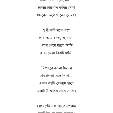
জ্ঞানী গুণী দিচ্ছে মালা।
হলের চারপাশ কবির মেলা
সমবেত কণ্ঠে গানের ভেলা।
গুণী কবি মঞ্চে বসে
কান্না আমার পড়ছে খসে।
ওষুধ খেয়ে যাবো আমি
কাব্য মেলা বিরাট দামি।
দ্বিপ্রহরে রওনা দিলাম
সাবধানতা সঙ্গে নিলাম।
একক বইটি পেলাম হাতে
মলাট উন্মোচন সাথে সাথে।
মেমেন্টো এক, হাতে পেলাম