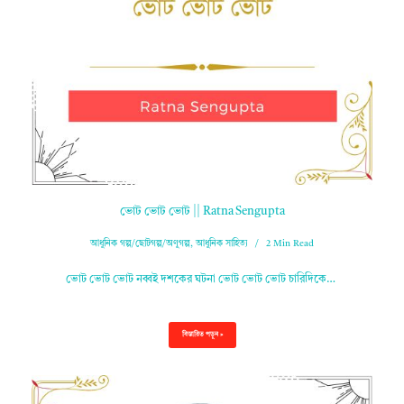
ভোট ভোট ভোট || Ratna Sengupta
আধুনিক গল্প/ছোটগল্প/অণুগল্প
,
আধুনিক সাহিত্য
2 Min Read
ভোট ভোট ভোট নব্বই দশকের ঘটনা ভোট ভোট ভোট চারিদিকে…
বিস্তারিত পড়ুন »