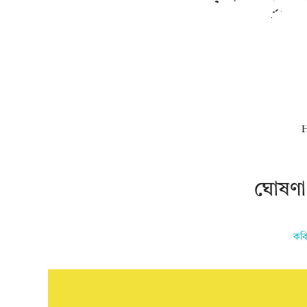
ঘোষণা
কবি