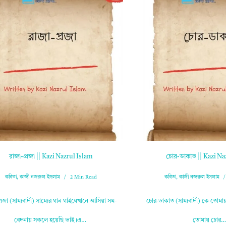
রাজা-প্রজা || Kazi Nazrul Islam
চোর-ডাকাত || Kazi Na
কবিতা
,
কাজী নজরুল ইসলাম
2 Min Read
কবিতা
,
কাজী নজরুল ইসলাম
্রজা (সাম্যবাদী) সাম্যের গান গাইযেখানে আসিয়া সম-
চোর-ডাকাত (সাম্যবাদী) কে তোমায় 
বেদনায় সকলে হয়েছি ভাই।এ…
তোমায় চোর