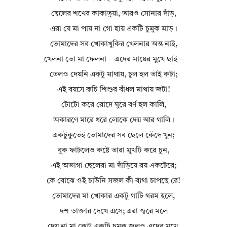
ছেলের শখের কাকাতুয়া, তারও সোনার দাঁড়,
এরা যে মা পায় না গো হায় একটি চুমুক মাড়।
তোমাদের সব খোকাখুকির খেলনার অন্ত নাই,
খেলনা তো মা ফেলনা – এদের মায়ের মুখে ছাই –
তেলও দেয়নি একটু মাথায়, চুল হল তাই কটা;
এই বয়সে কচি শিশুর বাঁধল মাথায় জটা!
টোটো করে রোদে ঘুরে বর্ণ হল কালি,
অকারণে মারে ধরে লোকে দেয় আর গালি।
একটুকুতেই তোমাদের সব ছেলে কেঁদে খুন;
বুক ফাটলেও কষ্টে তারা মুখটি করে চুন,
এই অভাগা ছেলেরা মা দাঁড়িয়ে রয় একটেরে;
কে বোঝে ওই চাউনি সজল কী ব্যথা চাপছে রে!
তোমাদের মা খোকার একটু গাটি গরম হলে,
দশ ডাক্তার দেখে এসে; এরা জ্বরে মলে
দেয় না মা কেউ একটি চুমুক জলও এদের মুখে,