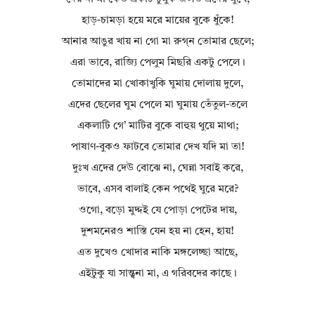
হাড়-চামড়া হয়ে মরে মায়ের বুকে ধুঁকে!
আনার আঙুর খায় না গো মা রুগ্‌ন তোমার ছেলে;
এরা ভাবে, রাজ্যি পেলুম মিছরি একটু পেলে।
তোমাদের মা খোকাখুকি ঘুমায় দোলায় দুলে,
এদের ছেলের ঘুম পেলে মা ঘুমায় তেঁতুল-তলে
একলাটি গে’ মাটির বুকে বাহুয় থুয়ে মাথা;
পাষাণ-বুকও ফাটবে তোমার দেখ যদি মা তা!
দুঃখ এদের দেউ বোঝে না, ঘেন্না সবাই করে,
ভাবে, এসব বালাই কেন পথেই ঘুরে মরে?
ওগো, বড়ো মুদ্দই যে পোড়া পেটের দায়,
দুশমনেরও শাস্তি যেন হয় না হেন, হায়!
এত দুখেও খোদার নাকি মঙ্গলেচ্ছা আছে,
এইটুকু যা সান্ত্বনা মা, এ গরিবদের কাছে।