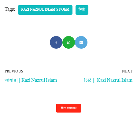
Tags:
KAZI NAZRUL ISLAM'S POEM
নির্ঝর
PREVIOUS
NEXT
আশায় || Kazi Nazrul Islam
চিঠি || Kazi Nazrul Islam
Show comments