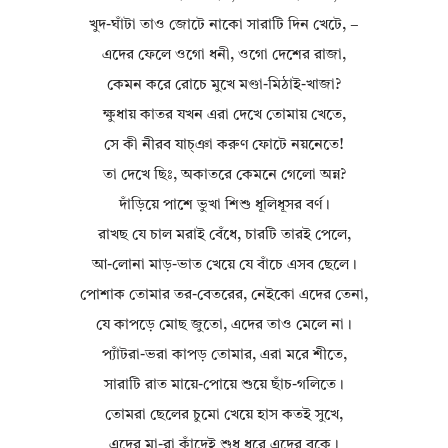
খুদ-ঘাঁটা তাও জোটে নাকো সারাটি দিন খেটে, −
এদের ফেলে ওগো ধনী, ওগো দেশের রাজা,
কেমন করে রোচে মুখে মণ্ডা-মিঠাই-খাজা?
ক্ষুধায় কাতর যখন এরা দেখে তোমায় খেতে,
সে কী নীরব যাচ্‌ঞা করুণ ফোটে নয়নেতে!
তা দেখে ছিঃ, অকাতরে কেমনে গেলো অন্ন?
দাঁড়িয়ে পাশে ভুখা শিশু ধূলিধূসর বর্ণ।
রাখছ যে চাল মরাই বেঁধে, চারটি তারই পেলে,
আ-লোনা মাড়-ভাত খেয়ে যে বাঁচে এসব ছেলে।
পোশাক তোমার তর-বেতরের, নেইকো এদের তেনা,
যে কাপড়ে মোছ জুতো, এদের তাও মেলে না।
প্যাঁটরা-ভরা কাপড় তোমার, এরা মরে শীতে,
সারাটি রাত মায়ে-পোয়ে শুয়ে ছাঁচ-গলিতে।
তোমরা ছেলের চুমো খেয়ে হাস কতই সুখে,
এদের মা-রা কাঁদেই শুধু ধরে এদের বুকে।