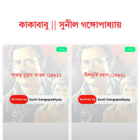
কাকাবাবু || সুনীল গঙ্গোপাধ্যায়
কাকাবাবু
কাকাবাবু