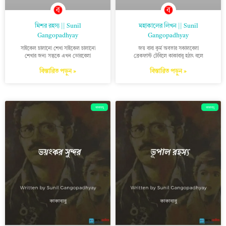
মিশর রহস্য || Sunil
মহাকালের লিখন || Sunil
Gangopadhyay
Gangopadhyay
সাইকেল চালানো শেখা সাইকেল চালানো
জয় বাবা কূর্ম অবতার সকালবেলা
শেখার জন্য সন্তুকে এখন ভোরবেলা
ব্রেকফাস্ট টেবিলে কাকাবাবু হঠাৎ বলে
বিস্তারিত পড়ুন »
বিস্তারিত পড়ুন »
কাকাবাবু
কাকাবাবু