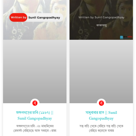
জঙ্গলগড়ের চাবি (১৯৮৭) ||
সাধুবাবার হাত || Sunil
Sunil Gangopadhyay
Gangopadhyay
জঙ্গলগড়ের চাবি : 01 মাধ্যমিকের
সন্তু বাড়ি থেকে বেরিয়ে সন্তু বাড়ি থেকে
রেজাল্ট বেরিয়েছে আজ সকালে। রাস্তা
বেরিয়ে কলেজে যাবার