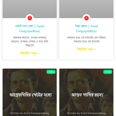
একটি লাল লঙ্কা || Sunil
উল্কা-রহস্য || Sunil
Gangopadhyay
Gangopadhyay
কাকাবাবু বললেন, অসম্ভব কাকাবাবু
জঙ্গলের মধ্যে এই জায়গাটা বেশ পরিষ্কার
বললেন, অসম্ভব! তোমার এ-কথা আমি
জঙ্গলের মধ্যে এই জায়গাটা
কিছুতেই
বিস্তারিত পড়ুন »
বিস্তারিত পড়ুন »
কাকাবাবু
কাকাবাবু