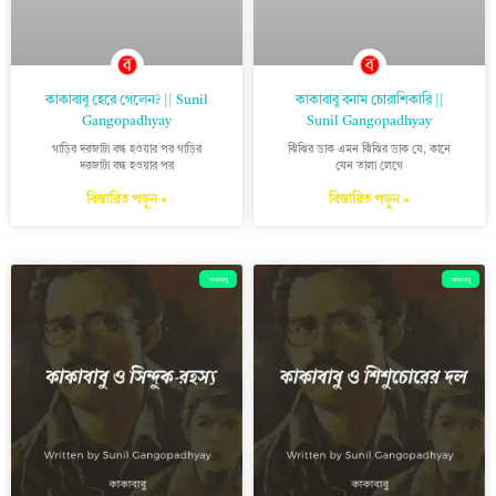
কাকাবাবু হেরে গেলেন? || Sunil
কাকাবাবু বনাম চোরাশিকারি ||
Gangopadhyay
Sunil Gangopadhyay
গাড়ির দরজাটা বন্ধ হওয়ার পর গাড়ির
ঝিঁঝির ডাক এমন ঝিঁঝির ডাক যে, কানে
দরজাটা বন্ধ হওয়ার পর
যেন তালা লেগে
বিস্তারিত পড়ুন »
বিস্তারিত পড়ুন »
কাকাবাবু
কাকাবাবু