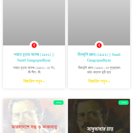
পাহাড় চূড়ায় আতঙ্ক (১৯৮১) ||
নীলমূর্তি রহস্য (১৯৯২) || Sunil
Sunil Gangopadhyay
Gangopadhyay
পাহাড় চূড়ায় আতঙ্ক (১৯৮১) : 01 উঃ,
নীলমূর্তি রহস্য (১৯৯২) : 01 দুপুরবেলা
কী শীত, কী
হঠাৎ কলেজ ছুটি হয়ে
বিস্তারিত পড়ুন »
বিস্তারিত পড়ুন »
কাকাবাবু
কাকাবাবু