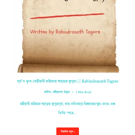
সূর্য ও ফুল (মহীয়সী মহিমার আগ্নেয় কুসুম) || Rabindranath Tagore
কবিতা
,
রবীন্দ্রনাথ ঠাকুর
1 Min Read
মহীয়সী মহিমার আগ্নেয় কুসুমসূর্য, ধায় লভিবারে বিশ্রামের ঘুম।ভাঙা এক
ভিত্তি-‘পরে…
বিস্তারিত পড়ুন »