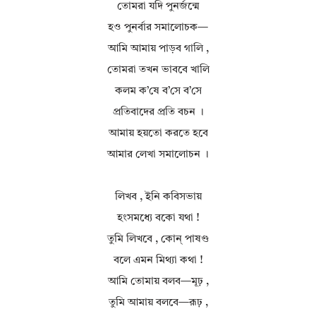
তোমরা যদি পুনর্জন্মে
হও পুনর্বার সমালোচক—
আমি আমায় পাড়ব গালি ,
তোমরা তখন ভাববে খালি
কলম ক’ষে ব’সে ব’সে
প্রতিবাদের প্রতি বচন ।
আমায় হয়তো করতে হবে
আমার লেখা সমালোচন ।
লিখব , ইনি কবিসভায়
হংসমধ্যে বকো যথা !
তুমি লিখবে , কোন্‌ পাষণ্ড
বলে এমন মিথ্যা কথা !
আমি তোমায় বলব—মূঢ় ,
তুমি আমায় বলবে—রূঢ় ,