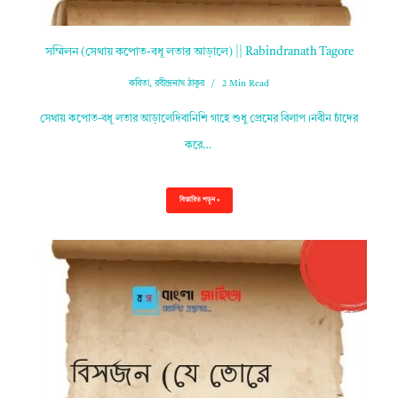
সম্মিলন (সেথায় কপোত-বধূ লতার আড়ালে) || Rabindranath Tagore
কবিতা
,
রবীন্দ্রনাথ ঠাকুর
2 Min Read
সেথায় কপোত-বধূ লতার আড়ালেদিবানিশি গাহে শুধু প্রেমের বিলাপ।নবীন চাঁদের
করে…
বিস্তারিত পড়ুন »