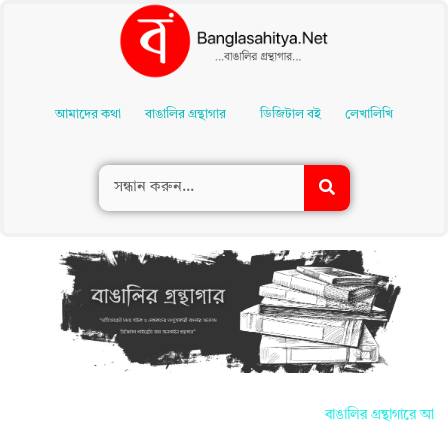
Skip
To
আমাদের কথা
বাঙালির গ্রন্থাগার
ডিজিটাল বই
লেখালিখি
Content
বাঙালির গ্রন্থাগারে আপনা