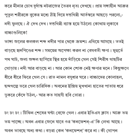
করে মীনার চোখ দুর্দান্ত নটরাজের ভৈরব নৃত‍্য দেখছে। প্রায় সঙ্গাহীন আব্রুর
পুতুল শরীরকে বুকের মধ‍্যে ঠাঁই দিয়ে দত্তগিন্নী আর্তস্বরে আছড়ে পরলো,-
নদী ফুলছে। ঐ দেখ দেখ। দত্তগিন্নী ব‍্যাস্ত হয়ে উঠলো কোথায় লুকাবে
বাচ্চাগুলিকে!
ভাঙ্গা জলের কলকল শব্দ নদীর পার থেকে ক্রমশঃ এগিয়ে আসছে। ততই
বাড়ছে হৃদপিণ্ডের শব্দ। সময়ের অপেক্ষা করল না বেগবতী ক্ষণা। মূহুর্তে
পথ ঘাট, জলা জঙ্গল ছাপিয়ে স্থির হয়ে দাঁড়িয়ে গেল সেই শিরীষ গাছটির
গোড়ায়। নদী আর বাড়ছে না। আর কোন শোক নেই ক্ষণার মনে। কিছুক্ষণে
ধীরে ধীরে ফিরে গেল সে। রাত নামল বসুধার ঘরে। বাচ্চাদের কোলাহল,
ছন্দগল্পে ভরে গেল চারিদিক। অবনের ইন্দ্রিয় মুখখানা হাতের পাতায় ধরে
ডুকরে কেঁদে উঠল,- আর কত সাহসী হবি তোরা।
ঢং ঢং ঢং। টিফিন শেষের ঘন্টা বেজে গেল। এবার ইভিএস ক্লাস। আব্রু ভয়
ভয় পাচ্ছে। অবন এবার জেনে যাবে ওর ‘কনফেশন্-এ’ কি লেখা আছে।
অবন ভাবছে অন‍্য কথা। বড়রা কেন ‘কনফেশন্’ করে না। কী গোপন