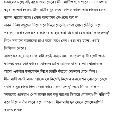
সকালের মধ‍্যে এই বাক্সে জমা দেবে। মীনামাসীও ছাড় পাবে না। একথায়
বড়রা আশ্চর্য হলেও মীনামাসীর খুব লজ্জা লাগল কারণ তার হাতের লেখা
বকের পায়ের মতো। সেটা বাচ্চাদের দেখানো যায় না‌।
অবন, তিয়া বন্ধুদের নিয়ে ঘরে ফিরে যেতেই বড়রা গোল টেবিলে বসে
পরলো। সবার একমত বাচ্চাদের আহত করা যাবে না। যে যার ‘ কনফেশন্’
লিখে সকালে বাচ্চাদের রাখা বক্সে রেখে দেব। ওরা বড় হচ্ছে, ওরাই
ডিসিশন নেবে।
আজকের বসুবাড়ির সকালটা বড়ই অন‍্যমনষ্ক। কনফেশন্- টারগেট ওয়ান
কালেক্ট করে ছটি কাঁচের বোতলে ছিপি আটকে রাখা হলো। বাচ্চারাও
আরো একবার কনফেশন্ লিখে চারটি কাঁচের বোতলে রেখে দিল।
মীনামাসী এতই লজ্জা পাচ্ছে যে নিজেই নিজের কনফেশন্ বোতলে রেখে
খোকাবাবুর হাতে দিল। কেহ কারো ‘কনফেশন্’ দেখে নি, জানেও না।
সকালেই প্রাতরাশ শেষ হলেই চার বন্ধু ব‍্যাগের ভিতরে বোতলগুলি পরিপাটী
করে নিয়ে নদীর পারে এসে দাঁড়াল। মীনামাসী দূর থেকে গোয়েন্দাগিরি
করতে লাগল।