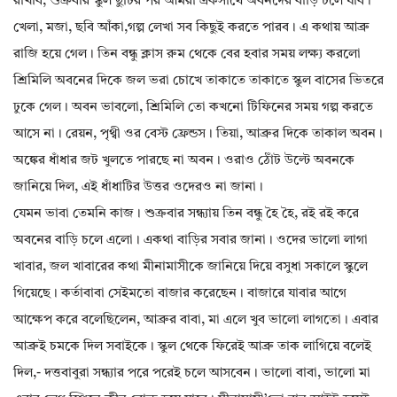
রাখবি, শুক্রবার স্কুল ছুটির পর আমরা একসাথে অবনদের বাড়ি চলে যাব।
খেলা, মজা, ছবি আঁকা,গল্প লেখা সব কিছুই করতে পারব। এ কথায় আব্রু
রাজি হয়ে গেল। তিন বন্ধু ক্লাস রুম থেকে বের হবার সময় লক্ষ্য করলো
শ্রিমিলি অবনের দিকে জল ভরা চোখে তাকাতে তাকাতে স্কুল বাসের ভিতরে
ঢুকে গেল। অবন ভাবলো, শ্রিমিলি তো কখনো টিফিনের সময় গল্প করতে
আসে না। রেয়ন, পৃথ্বী ওর বেস্ট ফ্রেন্ডস। তিয়া, আব্রুর দিকে তাকাল অবন।
অঙ্কের ধাঁধার জট খুলতে পারছে না অবন। ওরাও ঠোঁট উল্টে অবনকে
জানিয়ে দিল, এই ধাঁধাটির উত্তর ওদেরও না জানা।
যেমন ভাবা তেমনি কাজ। শুক্রবার সন্ধ্যায় তিন বন্ধু হৈ হৈ, রই রই করে
অবনের বাড়ি চলে এলো। একথা বাড়ির সবার জানা। ওদের ভালো লাগা
খাবার, জল খাবারের কথা মীনামাসীকে জানিয়ে দিয়ে বসুধা সকালে স্কুলে
গিয়েছে। কর্তাবাবা সেইমতো বাজার করেছেন। বাজারে যাবার আগে
আক্ষেপ করে বলেছিলেন, আব্রুর বাবা, মা এলে খুব ভালো লাগতো। এবার
আব্রুই চমকে দিল সবাইকে। স্কুল থেকে ফিরেই আব্রু তাক লাগিয়ে বলেই
দিল,- দত্তবাবুরা সন্ধ্যার পরে পরেই চলে আসবেন। ভালো বাবা, ভালো মা