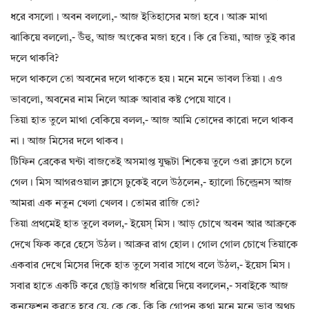
ধরে বসলো। অবন বললো,- আজ ইতিহাসের মজা হবে। আব্রু মাথা
ঝাকিয়ে বললো,- উঁহু, আজ অংকের মজা হবে। কি রে তিয়া, আজ তুই কার
দলে থাকবি‌?
দলে থাকলে তো অবনের দলে থাকতে হয়। মনে মনে ভাবল তিয়া। এও
ভাবলো, অবনের নাম নিলে আব্রু আবার কষ্ট পেয়ে যাবে।
তিয়া হাত তুলে মাথা বেকিয়ে বলল,- আজ আমি তোদের কারো দলে থাকব
না। আজ মিসের দলে থাকব।
টিফিন ব্রেকের ঘন্টা বাজতেই অসমাপ্ত যুদ্ধটা শিকেয় তুলে ওরা ক্লাসে চলে
গেল। মিস আগরওয়াল ক্লাসে ঢুকেই বলে উঠলেন,- হ‍্যালো চিল্ড্রেনস আজ
আমরা এক নতুন খেলা খেলব। তোমর রাজি তো?
তিয়া প্রথমেই হাত তুলে বলল,- ইয়েস্ মিস। আড় চোখে অবন আর আব্রুকে
দেখে ফিক করে হেসে উঠল। আব্রুর রাগ হোল। গোল গোল চোখে তিয়াকে
একবার দেখে মিসের দিকে হাত তুলে সবার সাথে বলে উঠল,- ইয়েস মিস।
সবার হাতে একটি করে ছোট্ট কাগজ ধরিয়ে দিয়ে বললেন,- সবাইকে আজ
কনফেশন্ করতে হবে যে, কে কে, কি কি গোপন কথা মনে মনে ভাব অথচ