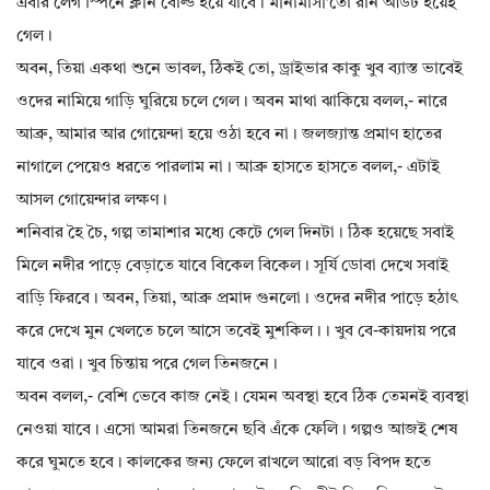
এবার লেগ স্পিনে ক্লীন বোল্ড হয়ে যাবে। মীনামাসী’তো রান আউট হয়েই
গেল।
অবন, তিয়া একথা শুনে ভাবল, ঠিকই তো, ড্রাইভার কাকু খুব ব‍্যাস্ত ভাবেই
ওদের নামিয়ে গাড়ি ঘুরিয়ে চলে গেল। অবন মাথা ঝাকিয়ে বলল,- নারে
আব্রু, আমার আর গোয়েন্দা হয়ে ওঠা হবে না। জলজ‍্যান্ত প্রমাণ হাতের
নাগালে পেয়েও ধরতে পারলাম না। আব্রু হাসতে হাসতে বলল,- এটাই
আসল গোয়েন্দার লক্ষণ।
শনিবার হৈ চৈ, গল্প তামাশার মধ‍্যে কেটে গেল দিনটা। ঠিক হয়েছে সবাই
মিলে নদীর পাড়ে বেড়াতে যাবে বিকেল বিকেল। সূর্যি ডোবা দেখে সবাই
বাড়ি ফিরবে। অবন, তিয়া, আব্রু প্রমাদ গুনলো। ওদের নদীর পাড়ে হঠাৎ
করে দেখে মুন খেলতে চলে আসে তবেই মুশকিল।। খুব বে-কায়দায় পরে
যাবে ওরা। খুব চিন্তায় পরে গেল তিনজনে।
অবন বলল,- বেশি ভেবে কাজ নেই। যেমন অবস্থা হবে ঠিক তেমনই ব্যবস্থা
নেওয়া যাবে। এসো আমরা তিনজনে ছবি এঁকে ফেলি। গল্পও আজই শেষ
করে ঘুমতে হবে। কালকের জন‍্য ফেলে রাখলে আরো বড় বিপদ হতে