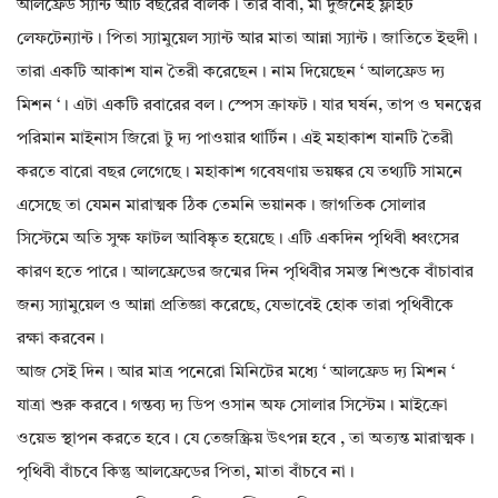
আলফ্রেড স‍্যান্ট আট বছরের বালক। তার বাবা, মা দুজনেই ফ্লাইট
লেফটেন্যান্ট। পিতা স‍্যামুয়েল স‍্যান্ট আর মাতা আন্না স‍্যান্ট। জাতিতে ইহুদী।
তারা একটি আকাশ যান তৈরী করেছেন। নাম দিয়েছেন ‘ আলফ্রেড দ্য
মিশন ‘। এটা একটি রবারের বল। স্পেস ক্রাফট। যার ঘর্ষন, তাপ ও ঘনত্বের
পরিমান মাইনাস জিরো টু দ্য পাওয়ার থার্টিন। এই মহাকাশ যানটি তৈরী
করতে বারো বছর লেগেছে। মহাকাশ গবেষণায় ভয়ঙ্কর যে তথ্যটি সামনে
এসেছে তা যেমন মারাত্মক ঠিক তেমনি ভয়ানক। জাগতিক সোলার
সিস্টেমে অতি সুক্ষ ফাটল আবিষ্কৃত হয়েছে। এটি একদিন পৃথিবী ধ্বংসের
কারণ হতে পারে। আলফ্রেডের জন্মের দিন পৃথিবীর সমস্ত শিশুকে বাঁচাবার
জন‍্য স‍্যামুয়েল ও আন্না প্রতিজ্ঞা করেছে, যেভাবেই হোক তারা পৃথিবীকে
রক্ষা করবেন।
আজ সেই দিন। আর মাত্র পনেরো মিনিটের মধ‍্যে ‘ আলফ্রেড দ্য মিশন ‘
যাত্রা শুরু করবে। গন্তব্য দ্য ডিপ ওসান অফ সোলার সিস্টেম। মাইক্রো
ওয়েভ স্থাপন করতে হবে। যে তেজস্ক্রিয় উৎপন্ন হবে , তা অত‍্যন্ত মারাত্মক।
পৃথিবী বাঁচবে কিন্তু আলফ্রেডের পিতা, মাতা বাঁচবে না।