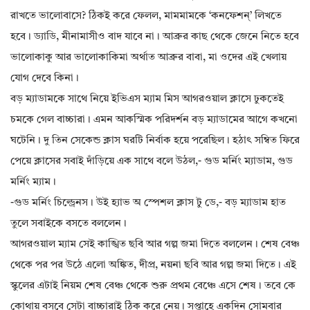
রাখতে ভালোবাসে? ঠিকই করে ফেলল, মামমামকে ‘কনফেশন্’ লিখতে
হবে। ড‍্যাডি, মীনামাসীও বাদ যাবে না। আব্রুর কাছ থেকে জেনে নিতে হবে
ভালোকাকু আর ভালোকাকিমা অর্থাত আব্রুর বাবা, মা ওদের এই খেলায়
যোগ দেবে কিনা।
বড় ম্যাডামকে সাথে নিয়ে ইভিএস ম‍্যাম মিস আগরওয়াল ক্লাসে ঢুকতেই
চমকে গেল বাচ্চারা। এমন আকস্মিক পরিদর্শন বড় ম‍্যাডামের আগে কখনো
ঘটেনি। দু তিন সেকেন্ড ক্লাস ঘরটি নির্বাক হয়ে পরেছিল। হঠাৎ সম্বিত ফিরে
পেয়ে ক্লাসের সবাই দাঁড়িয়ে এক সাথে বলে উঠল,- গুড মর্নিং ম্যাডাম, গুড
মর্নিং ম‍্যাম।
-গুড মর্নিং চিল্ড্রেনস। উই হ‍্যাভ অ স্পেশল ক্লাস টু ডে,- বড় ম্যাডাম হাত
তুলে সবাইকে বসতে বললেন।
আগরওয়াল ম‍্যাম সেই কাঙ্খিত ছবি আর গল্প জমা দিতে বললেন। শেষ বেঞ্চ
থেকে পর পর উঠে এলো অঙ্কিত, দীপ্র, নয়না ছবি আর গল্প জমা দিতে। এই
স্কুলের এটাই নিয়ম শেষ বেঞ্চ থেকে শুরু প্রথম বেঞ্চে এসে শেষ। তবে কে
কোথায় বসবে সেটা বাচ্চারাই ঠিক করে নেয়। সপ্তাহে একদিন সোমবার