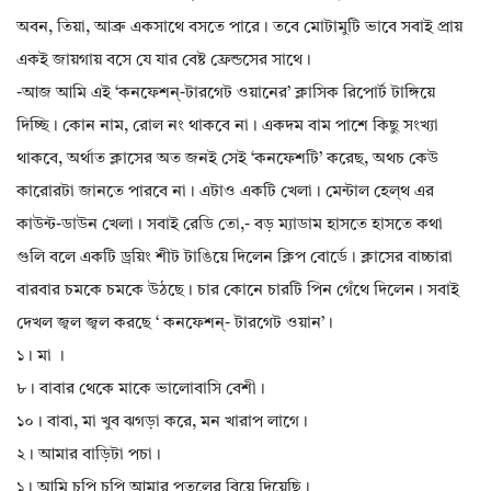
অবন, তিয়া, আব্রু একসাথে বসতে পারে। তবে মোটামুটি ভাবে সবাই প্রায়
একই জায়গায় বসে যে যার বেষ্ট ফ্রেন্ডসের সাথে।
-আজ আমি এই ‘কনফেশন্-টারগেট ওয়ানের’ ক্লাসিক রিপোর্ট টাঙ্গিয়ে
দিচ্ছি। কোন নাম, রোল নং থাকবে না। একদম বাম পাশে কিছু সংখ্যা
থাকবে, অর্থাত ক্লাসের অত জনই সেই ‘কনফেশটি’ করেছ, অথচ কেউ
কারোরটা জানতে পারবে না। এটাও একটি খেলা। মেন্টাল হেল্থ এর
কাউন্ট-ডাউন খেলা। সবাই রেডি তো,- বড় ম্যাডাম হাসতে হাসতে কথা
গুলি বলে একটি ড্রয়িং শীট টাঙিয়ে দিলেন ক্লিপ বোর্ডে। ক্লাসের বাচ্চারা
বারবার চমকে চমকে উঠছে। চার কোনে চারটি পিন গেঁথে দিলেন। সবাই
দেখল জ্বল জ্বল করছে ‘ কনফেশন্- টারগেট ওয়ান’।
১। মা ।
৮। বাবার থেকে মাকে ভালোবাসি বেশী।
১০। বাবা, মা খুব ঝগড়া করে, মন খারাপ লাগে।
২। আমার বাড়িটা পচা।
১। আমি চুপি চুপি আমার পুতুলের বিয়ে দিয়েছি।