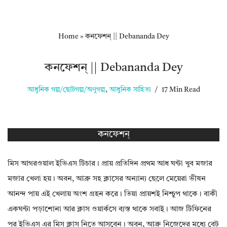
Home
»
কনফেশন্ || Debananda Dey
কনফেশন্ || Debananda Dey
আধুনিক গল্প/ছোটগল্প/অণুগল্প
,
আধুনিক সাহিত্য
17 Min Read
কনফেশন্
মিস আগরওয়াল ইভিএস টিচার। প্রায় প্রতিদিন প্রথম আধ ঘন্টা খুব মজার
মজার খেলা হয়। অবন, আব্রু সহ ক্লাসের অন্যান্য ছেলে মেয়েরা ভীষন
আনন্দ পায় এই খেলায় অংশ গ্রহন করে। তিয়া প্রায়শই নিশ্চুপ থাকে। বাকী
একঘন্টা পড়াশোনা আর ক্লাস ওয়ার্কসে ব্যস্ত থাকে সবাই। আজ টিফিনের
পর ইভিএস এর মিস ক্লাস নিতে আসবেন। অবন, আব্রু নিজেদের মধ‍্যে বেট