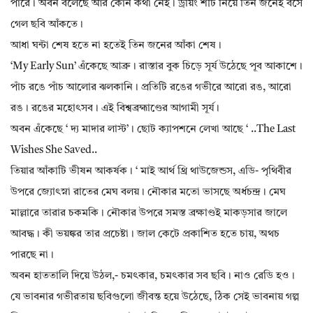
পারে। অবন বলেছে আর কোন কথা নেই। ড্রয়িং শীট নিয়ে তিন জনেই বসে
গেল ছবি আঁকতে।
আধা ঘন্টা শেষ হতে না হতেই তিন জনের আঁকা শেষ।
‘My Early Sun’ এঁকেছে আব্রু। রাস্তার বুক চিড়ে সূর্য উঠেছে পূব আকাশে।
পাঁচ রঙে পাঁচ আলোর ঝলকানি। প্রতিটি রঙের গভীরে আরো রঙ, আরো
রঙ। রঙের মহোৎসব। এই বিশ্বব্রহ্মাণ্ডের আগামী সূর্য।
অবন এঁকেছে ‘ দ্য মাদার লাস্ট’। ছোট ক‍্যাপশনে লেখা আছে ‘ ..the Last
Wishes She Saved..
তিয়ার আঁকাটি ভীষন আকর্ষক। ‘ মাই আর্থ থ্রি থাউজেন্ডস, এডি- পৃথিবীর
উপরে জ‍্যোৎস্না রাতের মেঘ বলয়। নৌকার মতো ভাসছে অর্ধচন্দ্র। মেঘ
মাল্লারে তারার চকমকি। নৌকার উপরে সমস্ত ব্রক্ষাণ্ডই মাকড়সার জালে
আবদ্ধ। কী ভয়ঙ্কর তার প্রচেষ্টা। জাল কেটে প্রকাশিত হতে চায়, অথচ
পারছে না।
অবন হাততালি দিয়ে উঠল,- চমৎকার, চমৎকার সব ছবি। নাও রেডি হও।
যে ভাবনার গভীরতায় ছবিগুলো জীবন্ত হয়ে উঠেছে, ঠিক সেই ভাবনায় গল্প