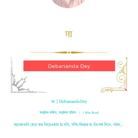
মা || Debananda Dey
আধুনিক কবিতা
,
আধুনিক সাহিত্য
1 Min Read
অনেকগুলি ছেড়া স্বপ্ন নিয়েএকটা মা গড়ি, সত‍্যি-মিথ‍্যার মা।নিঃসঙ্গ দিনে, প‍্যাঁচা…