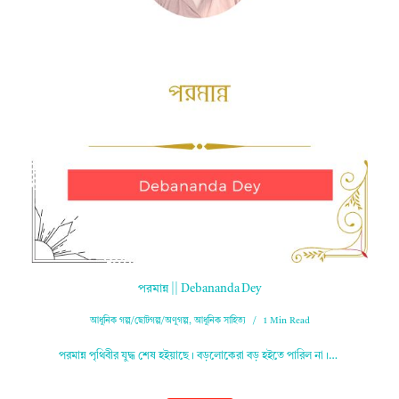
পরমান্ন || Debananda Dey
আধুনিক গল্প/ছোটগল্প/অণুগল্প
,
আধুনিক সাহিত্য
1 Min Read
পরমান্ন পৃথিবীর যুদ্ধ শেষ হইয়াছে। বড়লোকেরা বড় হইতে পারিল না।…