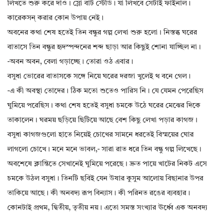
লিখতে শুরু করে দাও। স্লো বাট স্টেডি। যা লিখবে সেটাই ফাইনাল।
কারেকসন্ করার কোন উপায় নেই।
অবনের কথা শেষ হতেই তিন বন্ধুর গল্প লেখা শুরু হলো। নিস্তব্ধ ঘরের
বাতাসে তিন বন্ধুর হৃদস্পন্দনের শব্দ ছাড়া আর কিছুই শোনা যাচ্ছিল না।
-অবন অবন, বেলা গড়াচ্ছে। তোরা ওঠ এবার।
বসুধা ভোরের বাতাসকে সঙ্গে নিয়ে ঘরের দরজা খুলেই থ বনে গেল।
-এ কী অবস্থা তোদের। ঠিক মতো শুতেও পারিস নি। যে যেমন পেরেছিস
ঘুমিয়ে পরেছিস। কথা শেষ হতেই বসুধা চমকে উঠে ঘরের মেঝের দিকে
তাকালেন। ঘরময় ছড়িয়ে ছিটিয়ে আছে বেশ কিছু লেখা পড়ার কাগজ।
বসুধা কাগজগুলো হাতে নিয়েই চোখের সামনে ধরতেই বিস্ময়ের ঘোর
লাগলো চোখে। মনে মনে ভাবল,- সারা রাত ধরে তিন বন্ধু গল্প লিখেছে।
অবশেষে ক্লান্তিতে সেখানেই ঘুমিয়ে পরেছে। দ্রুত পায়ে খাটের নিকট এসে
চমকে উঠল বসুধা। তিনটি ছবিই যেন উষার কুসুম আলোয় বিছানার উপর
তাকিয়ে আছে। কী অনবদ্য রূপ বিন্যাস। কী পরিনত রঙের ব্যবহার।
কোনটাই প্রথম, দ্বিতীয়, তৃতীয় নয়। এতো সমস্ত সংখ্যার ঊর্ধ্বে এক অনবদ্য