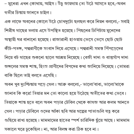
– মুনেরা এখন কোথায়, আইস। উঁচু জায়গায় তো উঠে আসতে হবে,-অবন
গভীর চিন্তায় জানতে চাইল।
এক লাফে অবনের কোলে উঠে চোখদুটো ছলছল করে নিয়ন বললো,- সবাই
শিরীষ গাছের তলায় এসে উপস্থিত হয়েছে। পিছনের ঢিপিটায় মুনেদের
অস্থায়ী ঘর বানানো হয়েছে। রাজারানী হাওয়ায় ভেসে ভেসে ছোট ছোট
কীট-পতঙ্গ, পদ্মরাণীকে সংবাদ দিয়ে এসেছে। পদ্মরানী সমস্ত পিঁপড়েদের
নিয়ে বট গাছের শুকনো ছালে আশ্রয় নিয়েছে। বেজী দাদা ও বাস্তুসাঁপ দাদা
জঙ্গলের সমস্ত শান্ত, হিংস্র প্রাণীদের বিপদের কথা জানিয়ে দিয়েছে। তোমরা
বাকি ছিলে তাই বলতে এসেছি।
অবন খুব দুঃশ্চিন্তায় পড়ে গেল। আব্রু বললো,- ভালো’বাবা, ভালো’মাকে
জানাব কি করে! তিয়ার মন তো কালো হয়ে উঠেছে অতীতের কথা ভেবে।
তিয়াকে শান্ত হতে বলে অবন পড়ার টেবিল থেকে কাগজ আর কলম আনতে
গেল। পড়ার টেবিলে ওদের আঁকা ছবি আর গল্পের পাতাগুলি যত্ন করে
গুছিয়ে রাখা হয়েছে। মামমামের হাতের স্পর্শ চারিদিক ছুঁয়ে আছে। মামমাম
সকালে ঘরে ঢুকেছিল। না, আর বিলম্ব করা ঠিক হবে না।