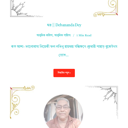
ঘর || Debananda Dey
আধুনিক কবিতা
,
আধুনিক সাহিত্য
1 Min Read
কত আশা~ভালোবাসা নিয়েকী ফল লভিনু হায়মহা সন্ধিক্ষণে।কুমারী পাহাড় বুকেউৎস
স্রোত…
বিস্তারিত পড়ুন »