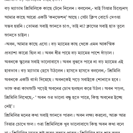
বড় ম্যাডাম শ্রিমিলিকে কাছে টেনে নিলেন। বললেন,- মাই ডিয়ার চিল্ড্রেনস্
আমার কাছে আরো একটি ‘কনফেশন্’ আছে। যেটা ক্লিপ বোর্ডে দেওয়া
সম্ভব হয়নি। তোমরা সবাই জানতে চাও, তাই না? ক্লাসের সবাই হাত তুলে
জানতে চাইল।
-অবন, আমার কাছে এসো। বড় ম‍্যামের কাছ থেকে এমন আকস্মিক
প্রত্যাশা কারো ছিল না। অবন ধীর পায়ে বড় ম‍্যামের পাশে দাঁড়াল।
অবনকে স্কুলের সবাই ভালোবাসে। অবন বুঝতে পারে না বড় ম‍্যামের এই
হাবভাব। বড় ম্যাডাম হেসে উঠলেন। হাসতে হাসতে বললেন,- শ্রিমিলি
অবনকে একটি বার্তা দিয়েছে। অবনকেই পড়ে সবাইকে শোনাতে হবে।
ভাজ করা কাগজটি পড়েই অবনের চোখ ছলছল করে উঠল। অবন পড়ল,
শ্রিমিলি লিখেছে,- ‘ অবন ওর ভালো বন্ধু হতে পারে, কিন্তু অবনের ইচ্ছে
নেই’।
শ্রিমিলির মনের কথা সবাই জানতে পারল। অবন লক্ষ্য করলো, আব্রু আর
তিয়ার চোখে জল। ওরা শ্রিমিলিকে খুব ভালোবাসে কিন্তু অবন কথা বলে