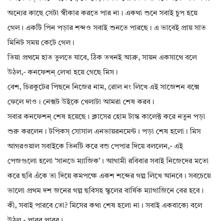
অন্যের কাছে সেটা স্বীকার করতে পার না। একথা শুনে সবাই চুপ হয়ে
গেল। একটি পিন পড়ার শব্দও সবাই শুনতে পারছে। এ ভাবেই প্রায় সাত
মিনিট সময় কেটে গেল।
তিয়া প্রথমে হাত তুলতে যাবে, ঠিক তখনই আব্রু, সায়ন একসাথে বলে
উঠল,- কনফেশন্ লেখা হয়ে গেছে মিস।
বেশ, চিরকুটের পিছনে নিজের নাম, রোল নং লিখে এই সাজেশন বক্সে
ফেলে দাও। নেক্সট উইকে খেলাটা আমরা শেষ করব।
সবার কনফেশন্ শেষ হয়েছে। ক্লাসের হোম টাস্ক কালেক্ট করে নতুন পড়া
শুরু করলেন। টপিকস্ সোসাল এনভায়রনমেন্ট। পড়া শেষ হলো। মিস
আগরওয়াল সবাইকে তিনটি করে বন্ড পেপার দিয়ে বললেন,- এই
পেজগুলো হলো ‘সানডে ম‍্যাজিক’। আগামী রবিবার সবাই নিজেদের মতো
করে ছবি এঁকে তা দিয়ে কমপক্ষে একশ শব্দের গল্প লিখে আনবে। সবচেয়ে
ভালো প্রথম দশ জনের গল্প ছবিসহ স্কুলের বার্ষিক ম্যাগাজিনে বের হবে।
কী, সবাই পারবে তো? মিসের কথা শেষ হলো না। সবাই একবাক্যে বলে
উঠল,- পারব পারব।