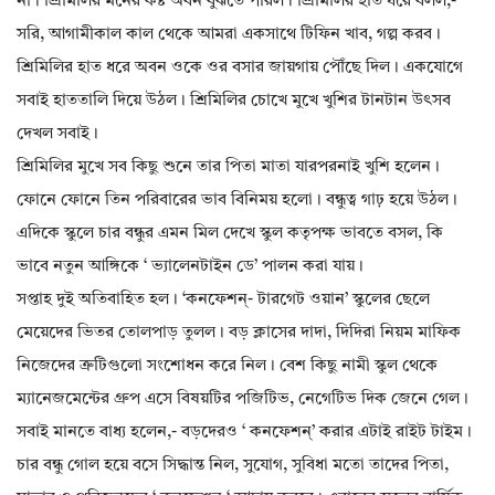
না। শ্রিমিলির মনের কষ্ট অবন বুঝতে পারল। শ্রিমিলির হাত ধরে বলল,-
সরি, আগামীকাল কাল থেকে আমরা একসাথে টিফিন খাব, গল্প করব।
শ্রিমিলির হাত ধরে অবন ওকে ওর বসার জায়গায় পৌঁছে দিল। একযোগে
সবাই হাততালি দিয়ে উঠল। শ্রিমিলির চোখে মুখে খুশির টানটান উৎসব
দেখল সবাই।
শ্রিমিলির মুখে সব কিছু শুনে তার পিতা মাতা যারপরনাই খুশি হলেন।
ফোনে ফোনে তিন পরিবারের ভাব বিনিময় হলো। বন্ধুত্ব গাঢ় হয়ে উঠল।
এদিকে স্কুলে চার বন্ধুর এমন মিল দেখে স্কুল কতৃপক্ষ ভাবতে বসল, কি
ভাবে নতুন আঙ্গিকে ‘ ভ‍্যালেনটাইন ডে’ পালন করা যায়।
সপ্তাহ দুই অতিবাহিত হল। ‘কনফেশন্- টারগেট ওয়ান’ স্কুলের ছেলে
মেয়েদের ভিতর তোলপাড় তুলল। বড় ক্লাসের দাদা, দিদিরা নিয়ম মাফিক
নিজেদের ত্রুটিগুলো সংশোধন করে নিল। বেশ কিছু নামী স্কুল থেকে
ম‍্যানেজমেন্টের গ্রুপ এসে বিষয়টির পজিটিভ, নেগেটিভ দিক জেনে গেল।
সবাই মানতে বাধ্য হলেন,- বড়দেরও ‘ কনফেশন্’ করার এটাই রাইট টাইম।
চার বন্ধু গোল হয়ে বসে সিদ্ধান্ত নিল, সুযোগ, সুবিধা মতো তাদের পিতা,