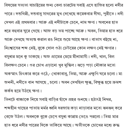
বিষয়ের সত‍্যতা যাচাইয়ের জন‍্য বেলা চারটেয় সবাই এসে হাজির হলো নদীর
পারে। দত্তগিন্নী, দত্তবাবু সাগরের মুখ দেখেছে কয়েকবার দীঘা, পুরীতে। নদী
দেখল এই প্রথমবার। আব্রু এই নদীটাকে চেনে, নাম ক্ষণা। অবনের হাত
ধরে বহুবার ঘুরে গেছে। আজ বড় ভয় পাচ্ছে আব্রু। অবন, তিয়ার হাত ধরে
আব্রু দেখছে অত‍্যন্ত করাল রঙ নিয়ে শুয়ে আছে ক্ষণা। বাতাস বইছে না,
নিঃশ্বাসের শব্দ নেই, বুকে দোল ওঠা ঢেউয়ের কোন লক্ষণ নেই ক্ষণার।
বসুধার মনে কূ ডাকছে। অজ গ্রামের মেয়ে মীনামাসী। নদী, খাল, বিল
বিলক্ষণ চেনে। ওর চোখ এড়ানো খুব মুস্কিল। ঝড়ে পড়া নৌকার মতো
অকস্মাৎ চিৎকার করে ওঠে,- খোকাবাবু, তিয়া, আব্রু এক্ষুণি ঘরে চলো। মা
জননী, নদীতে বান আসছে , চলো। অবন দেখছিল ক্ষুব্ধ, বিক্ষুব্ধ হয়ে ক্রমশ
কর্কষ হয়ে উঠছে ক্ষণা।
তিনটে বাচ্চাকে নিয়ে সবাই বাড়ির ছাঁদে প্রহর গুনছে। হঠাৎই নিথর,
শব্দহীন গাছের পাতায় মর্মর ধ্বনি দরজায় কড়া নাড়াবার মতো ঝনঝন্ করে
বেজে উঠল। অবনকে বুকে চেপে বসুধা কান্নায় ভেঙে পরলো। তিয়া মার
হাত ধরে নদীর পারের দিকে তাকিয়ে আছে। অতীতকে চোখের মধ‍্যে রুদ্ধ