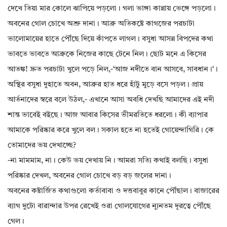
দেখে তিয়া মার কোলে ঝাপিয়ে পড়লো। গলা ভাঙ্গা কান্নায় ভেঙ্গে পড়লো।
অবনের গোল চোখে অশ্রু দানা। আব্রু অতিকষ্টে কাগজের পরচাটা
ভালোমায়ের হাতে পৌঁছে দিয়ে কাঁপতে লাগল। বসুধা আসন্ন বিপদের কথা
ভাবতে ভাবতে আব্রুকে নিজের কাছে টেনে নিল। ছোট মনে এ কিসের
আতঙ্ক! দ্রুত পরচাটা খুলে পড়ে নিল,-‘আজ নদীতে বান আসবে, সাবধান।‘।
অস্থির বসুধা দুহাতে অবন, আব্রুর হাত ধরে হাঁটু মুড়ে বসে পড়ল। প্রায়
আর্তনাদের স্বরে বলে উঠল,- এখানে আসা অবধি দেখছি আমাদের এই নদী
শান্ত ভাবেই বইছে। আজ আবার কিসের ভীমরতিতে ধরলো। কী ব‍্যাপার
আমাকে পরিষ্কার করে খুলে বল। সকাল হতে না হতেই গোয়েন্দাগিরি। কে
তোমাদের ভয় দেখাচ্ছে?
-না মামমাম, না। কেউ ভয় দেখায় নি। আমরা সত্যি কথাই বলছি। বসুধা
পরিষ্কার দেখল, অবনের গোল চোখে বড় বড় জলের দানা।
অবনের কষ্টার্জিত কথাগুলো কর্তাবাবা ও দত্তবাবুর কানে পৌঁছাল। বাজারের
ব্যাগ দুটো বারান্দার উপর রেখেই ওরা গোলযোগের ন্যূনতম দূরত্বে পৌঁছে
গেল।