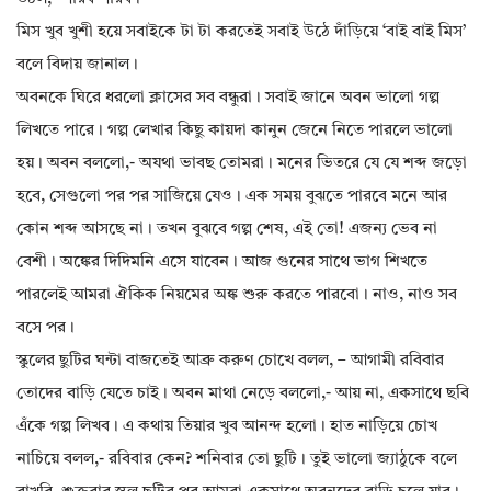
মিস খুব খুশী হয়ে সবাইকে টা টা করতেই সবাই উঠে দাঁড়িয়ে ‘বাই বাই মিস’
বলে বিদায় জানাল।
অবনকে ঘিরে ধরলো ক্লাসের সব বন্ধুরা। সবাই জানে অবন ভালো গল্প
লিখতে পারে। গল্প লেখার কিছু কায়দা কানুন জেনে নিতে পারলে ভালো
হয়। অবন বললো,- অযথা ভাবছ তোমরা। মনের ভিতরে যে যে শব্দ জড়ো
হবে, সেগুলো পর পর সাজিয়ে যেও। এক সময় বুঝতে পারবে মনে আর
কোন শব্দ আসছে না। তখন বুঝবে গল্প শেষ, এই তো! এজন্য ভেব না
বেশী। অঙ্কের দিদিমনি এসে যাবেন। আজ গুনের সাথে ভাগ শিখতে
পারলেই আমরা ঐকিক নিয়মের অঙ্ক শুরু করতে পারবো। নাও, নাও সব
বসে পর।
স্কুলের ছুটির ঘন্টা বাজতেই আব্রু করুণ চোখে বলল, – আগামী রবিবার
তোদের বাড়ি যেতে চাই। অবন মাথা নেড়ে বললো,- আয় না, একসাথে ছবি
এঁকে গল্প লিখব। এ কথায় তিয়ার খুব আনন্দ হলো। হাত নাড়িয়ে চোখ
নাচিয়ে বলল,- রবিবার কেন? শনিবার তো ছুটি। তুই ভালো জ‍্যাঠুকে বলে