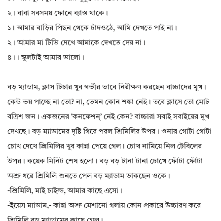
২। বাবা সবসময় ফোনে ব‍্যাস্ত থাকে।
১। আমার বাড়ির পিছন থেকে চাঁদওঠে, আমি দেখতে পাই না।
২। আমার মা টিভি দেখে আমাকে দেখতে দেয় না।
৪।। স্কুলটাই আমার ভালো।
বড় ম্যাডাম, ক্লাস টিচার খুব গভীর ভাবে নিরীক্ষণ করছেন বাচ্চাদের মুখ।
কেউ ভয় পাচ্ছে না তো? না, তেমন কোন শঙ্কা নেই। তবে ক্লাসে তো মোট
বত্রিশ জন। একজনের ‘কনফেশন্’ নেই কেন? বাচ্চারা সবাই সবাইয়ের মুখ
দেখছে। বড় ম‍্যাডামের দৃষ্টি গিরে পরল শ্রিমিলির উপর। ওনার গোটা গোটা
চোখ দেখে শ্রিমিলির খুব কান্না পেয়ে গেল। চোখ নামিয়ে নিল টেবিলের
উপর। কয়েক মিনিট শেষ হলো। বড় বড় টানা টানা চোখে ফোঁটা ফোঁটা
অশ্রু ধরে শ্রিমিলি শুনতে পেল বড় ম্যাডাম ডাকছেন ওকে।
-শ্রিমিলি, মাই চাইল্ড, আমার কাছে এসো।
-ইয়েস ম্যাডাম,- কান্না অশ্রু মেশানো গলায় কোন প্রকারে উচ্চারণ করে
শ্রিমিলি বড় ম‍্যাডামের কাছে গেল।