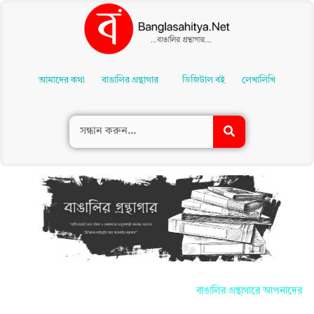
Skip
To
আমাদের কথা
বাঙালির গ্রন্থাগার
ডিজিটাল বই
লেখালিখি
Content
বাঙালির গ্রন্থাগারে আপনাদের সকলকে জা