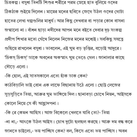
চিত্রকল্প। বসুধা তিনটি শিশুর শরীরে পরম স্নেহে হাত বুলিয়ে ওদের
ঠিকঠাক শুইয়ে দিলেন। মায়ের মনের ছবিতে জেগে উঠল ওদের গোটা
হাতের লেখা গল্পগুলির মাধুর্য। আর কিছু দেখবার বা পড়ার কোন বাসনা
জন্মালো না। বাঁধন ছাড়া নদীদের আপন মনে বইতে দেবার দৃঢ় সংকল্প
প্রদীপ শিখার মতো গেঁথে নিলেন নিজের মনের মধ‍্যেই। সবকিছু সযত্নে
গুছিয়ে রাখলেন বসুধা। ভাবলেন, এই ঘুম বড় তৃপ্তির, বড়োই আদুরে।
‘চিকস্ চিকস্’ ডাকে অবনের অকস্মাৎ ঘুম ভেঙে গেল। জানালার কাছে
দৌড়ে এলো।
-কি হোল, এই সাতসকালে এতো হাঁক ডাক কেন?
কাঠবিড়ালি ভাই বোন এক লাফে বিছানায় উঠে এলো। ছোট্ট লেজের
সুড়সুড়িতে তিয়া, আব্রুর ঘুম ভাঙ্গিয়ে দিল। ছানাবড়া চোখে নিয়ন, আইসকে
কোলে নিয়ে সে কী আহ্লাদপনা।
-কি রে কেমন আছিস। আজ বিকেলে খেলতে যাবি তো?- তিয়া
-না না,- আৎকে উঠল আইস। চোখ দুটো ছলছল করছে। আব্রু দম বন্ধ করে
জানতে চাইলো,- ভয় পাচ্ছিস কেন? বল, কিসে এতো ভয় পাচ্ছিস। অবন