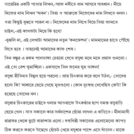
ডায়েরির একটি পাতায় লিখল,-আজ নদীতে বান আসবে সাবধান। নীচে
নিজের নাম লিখল ‘অবন’। তিয়া ও আব্রুকে নিজেদের নাম লিখতে বলল।
ওরা কিছুই বুঝতে পারল না। নিজেদের নাম লিখে দিয়ে তিয়া জানতে
চাইল,-এই কাগজটা নিয়ে কি হবে?
-বুঝলি না, এই লেখাটা আমাদের নতুন ‘কনফেশন্’। মামমামের হাতে পৌঁছে
দিতে হবে । তাহলেই আমাদের কাজ শেষ।
তিন বন্ধুর এ রকম পালভাঙ্গা চেহারা দেখে বসুধা মনে মনে প্রমাদ গুনলো।
এই তো বেশ ঘুমাচ্ছিল। একসাথে তিন জনের ঘুম ভাঙ্গল!
বসুধা রীতিমত বিহ্বল হয়ে পরলো। প্রায় চিৎকার করে বলে উঠল,- তোদের
হলো কি! আধারে ছেয়ে গেছে মুখগুলো। কোন দুঃস্বপ্ন দেখেছিস কেউ! কি
হয়েছে তোদের বল।
বসুধার চিৎকারের চাইতে গলার আওয়াজে উৎকণ্ঠার ছাপ সমস্ত বসুবাড়ি
ছেয়ে গেল। সাত সকালে কার সর্বনাশের ছোঁয়া লাগল এ বাড়িতে। মীনামাসী
রান্নাঘর থেকে ছুটে বারান্দায় এলো। দত্তগিন্নী সকালের এলোমেলো কাপড়
ঠিক করতে করতে উদ্বেগে হোঁচট খেয়ে বসুধার পাশে এসে দাঁড়াল। মাকে