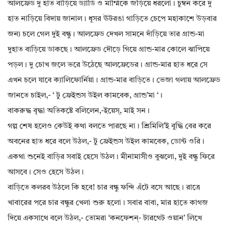
আলফ্রেড দু হাত বাড়িয়ে ড‍্যাডি ও মাম্মিকে জড়িয়ে ধরলো। চুম্বন করে দু
হাত নাড়িয়ে বিদায় জানাল। ধূসর ঊটরঙা গাড়িতে চেপে মহাকাশে উড়বার
জন‍্য চলে গেল দুই বন্ধু। আলফ্রেড দেখল সামনে দাঁড়িয়ে তার গ্রান্ড-মা
দুহাত বাড়িয়ে ডাকছে। আলফ্রেড দৌড়ে গিয়ে গ্রান্ড-মার কোলে ঝাপিয়ে
পড়ল। দু চোখ জলে ভরে উঠেছে আলফ্রেডের। গ্রান্ড-মার হাত ধরে সে
এখন চলে যাবে ক্যালিফোর্নিয়া। গ্রান্ড-মার বাড়িতে। ভেজা গলায় আলফ্রেড
জানতে চাইল,- ‘ টু ফ্রেইন্ডস উইল কামবেক, গ্রান্ড’মা ‘।
বাকরুদ্ধ বৃদ্ধা অতিকষ্টে বলিলেন,-ইয়েস্, মাই সন।
গল্প শেষ হলেও কেউই কথা বলতে পারছে না। শ্রিমিলি’ই বুদ্ধি বের করে
অবনের হাত ধরে বলে উঠল,- টু ফ্রেইন্ডস উইল কামবেক, ডোন্ট ওরি।
একথা শুনেই বাড়ির সবাই হেসে উঠল। মীনামাসীও বুঝলো, দুই বন্ধু ফিরে
আসবে। সেও হেসে উঠল।
বাড়িতে কলরব উঠলে কি হবে! চার বন্ধু ফন্দি এঁটে বসে আছে। রাত্রে
খাবারের পরে চার বন্ধুর খেলা শুরু হলো। সবার বাবা, মার হাতে কাগজ
দিয়ে একসাথে বলে উঠল,- তোমরা ‘কনফেশন্- টারগেট ওয়ান’ লিখে