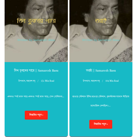
তিন ভুবনের পারে || Samaresh Basu
তরাই || Samaresh Basu
উপন্যাস
,
সমরেশ বসু
132 Min Read
উপন্যাস
,
সমরেশ বসু
104 Min Read
এখনও স্পষ্ট মনে পড়ে এখনও স্পষ্ট মনে পড়ে, যেন সেদিনের…
হাওড়া স্টেশনে উদিত হাওড়া স্টেশনে, বুকস্টলের সামনে দাঁড়িয়ে
ম্যাগাজিন দেখছিল।…
বিস্তারিত পড়ুন »
বিস্তারিত পড়ুন »