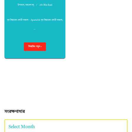
উপন্যাস
,
সমরেশ বসু
201 Min Read
দূর বিহারের একটি অঞ্চল – Aparichit দূর বিহারের একটি অঞ্চল,
…
বিস্তারিত পড়ুন »
সংরক্ষণাগার