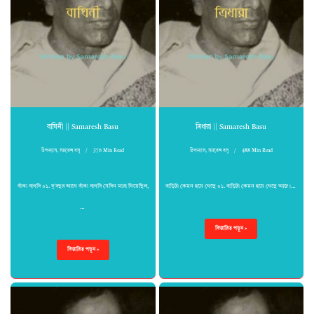
বাঘিনী || Samaresh Basu
ত্রিধারা || Samaresh Basu
উপন্যাস
,
সমরেশ বসু
376 Min Read
উপন্যাস
,
সমরেশ বসু
488 Min Read
বাঁকা বাগদি ০১. দু’বছর আগে বাঁকা বাগদি যেদিন মারা গিয়েছিল,
বাড়িটা কেমন হয়ে গেছে ০১. বাড়িটা কেমন হয়ে গেছে আজ।…
…
বিস্তারিত পড়ুন »
বিস্তারিত পড়ুন »