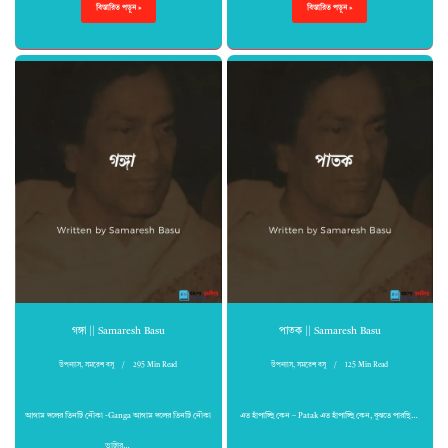
বিস্তারিত পড়ুন »
বিস্তারিত পড়ুন »
গঙ্গা || Samaresh Basu
পাতক || Samaresh Basu
উপন্যাস
,
সমরেশ বসু
295 Min Read
উপন্যাস
,
সমরেশ বসু
125 Min Read
আগাম দলের তিনটি নৌকা -Ganga আগাম দলের তিনটি নৌকা
এত হাঁপাচ্ছি কেন – Patak এত হাঁপাচ্ছি কেন, বুঝতে পারছি…
ভাটার…