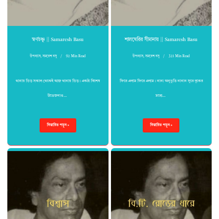
স্বর্ণচঞ্চু || Samaresh Basu
শালঘেরির সীমানায় || Samaresh Basu
উপন্যাস
,
সমরেশ বসু
92 Min Read
উপন্যাস
,
সমরেশ বসু
321 Min Read
থানায় ভিড় সকাল থেকেই আজ থানায় ভিড়। একটা বিশেষ
ফিরে এলাম ফিরে এলাম। নানা অনুভূতি নানান সুরে বুকের
উত্তেজনাও…
মধ্যে…
বিস্তারিত পড়ুন »
বিস্তারিত পড়ুন »