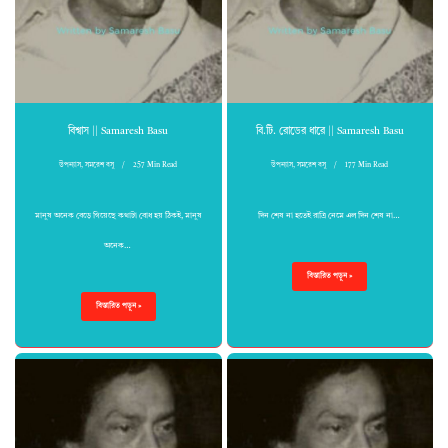
বিশ্বাস || Samaresh Basu
বি.টি. রোডের ধারে || Samaresh Basu
উপন্যাস
,
সমরেশ বসু
257 Min Read
উপন্যাস
,
সমরেশ বসু
177 Min Read
মানুষ অনেক বেড়ে গিয়েছে কথাটা বোধ হয় ঠিকই, মানুষ
দিন শেষ না হতেই রাত্রি নেমে এল দিন শেষ না…
অনেক…
বিস্তারিত পড়ুন »
বিস্তারিত পড়ুন »