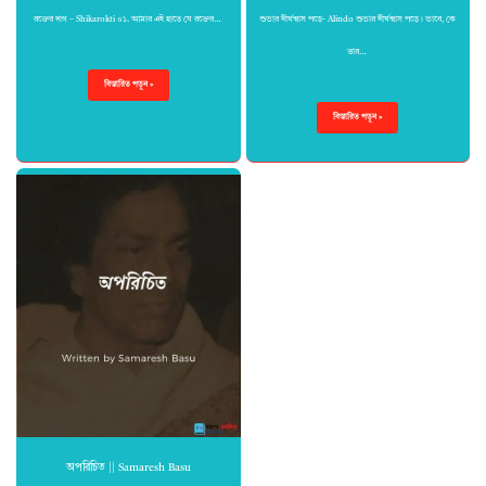
রক্তের দাগ – Shikarokti ০১. আমার এই হাতে যে রক্তের…
শুভার দীর্ঘশ্বাস পড়ে- Alindo শুভার দীর্ঘশ্বাস পড়ে। ভাবে, কে
তার…
বিস্তারিত পড়ুন »
বিস্তারিত পড়ুন »
অপরিচিত || Samaresh Basu