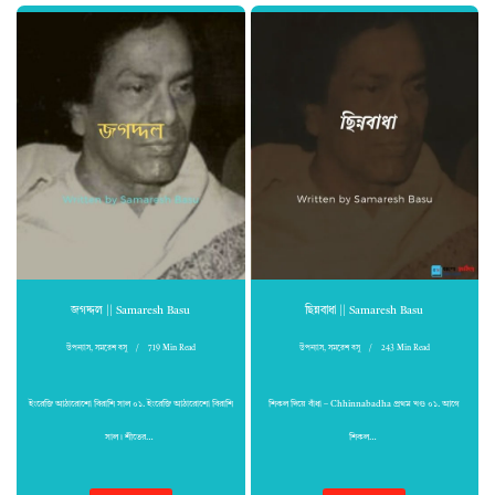
জগদ্দল || Samaresh Basu
ছিন্নবাধা || Samaresh Basu
উপন্যাস
,
সমরেশ বসু
719 Min Read
উপন্যাস
,
সমরেশ বসু
243 Min Read
ইংরেজি আঠারোশো বিরাশি সাল ০১. ইংরেজি আঠারোশো বিরাশি
শিকল দিয়ে বাঁধা – Chhinnabadha প্রথম খণ্ড ০১. আগে
সাল। শীতের…
শিকল…