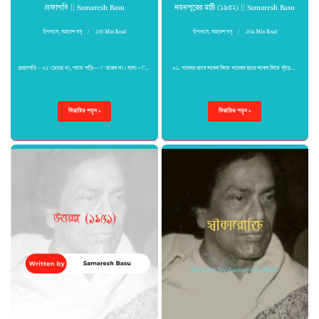
প্রজাপতি || Samaresh Basu
নয়নপুরের মাটি (১৯৫২) || Samaresh Basu
উপন্যাস
,
সমরেশ বসু
219 Min Read
উপন্যাস
,
সমরেশ বসু
204 Min Read
প্রজাপতি – ০১ ‘মেরো না, পায়ে পড়ি—।’ ‘মারব না। স্‌সা—!’…
০১. খালের ধারে শাবল দিয়ে খালের ধারে শাবল দিয়ে খুঁড়ে…
বিস্তারিত পড়ুন »
বিস্তারিত পড়ুন »