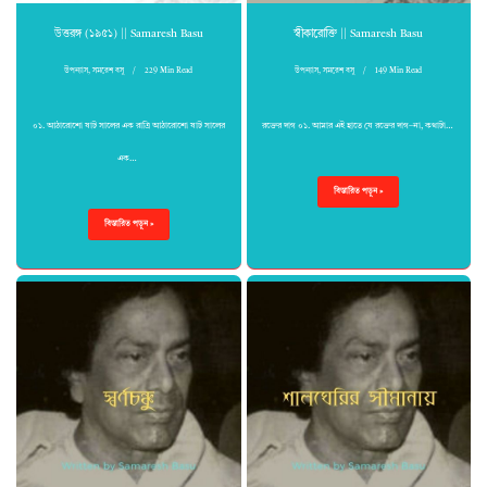
উত্তরঙ্গ (১৯৫১) || Samaresh Basu
স্বীকারোক্তি || Samaresh Basu
উপন্যাস
,
সমরেশ বসু
229 Min Read
উপন্যাস
,
সমরেশ বসু
149 Min Read
০১. আঠারোশো ষাট সালের এক রাত্রি আঠারোশো ষাট সালের
রক্তের দাগ ০১. আমার এই হাতে যে রক্তের দাগ–না, কথাটা…
এক…
বিস্তারিত পড়ুন »
বিস্তারিত পড়ুন »