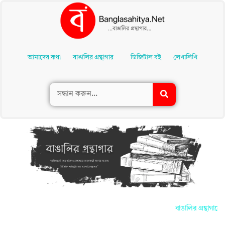
Skip
To
আমাদের কথা
বাঙালির গ্রন্থাগার
ডিজিটাল বই
লেখালিখি
Content
বাঙালির গ্রন্থাগার