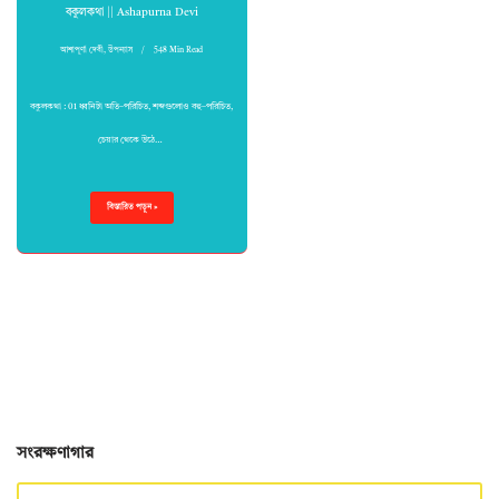
বকুলকথা || Ashapurna Devi
আশাপূর্ণা দেবী
,
উপন্যাস
548 Min Read
বকুলকথা : 01 ধ্বনিটা অতি–পরিচিত, শব্দগুলোও বহু–পরিচিত,
চেয়ার থেকে উঠে…
বিস্তারিত পড়ুন »
সংরক্ষণাগার