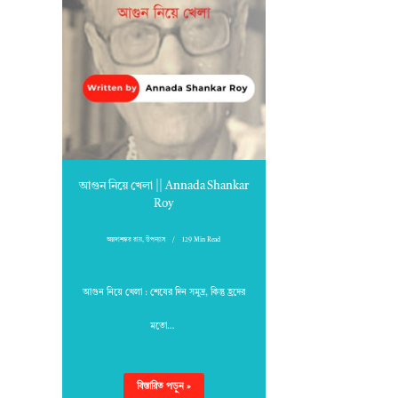
আগুন নিয়ে খেলা || Annada Shankar
Roy
অন্নদাশঙ্কর রায়
,
উপন্যাস
129 Min Read
আগুন নিয়ে খেলা : শেষের দিন সমুদ্র, কিন্তু হ্রদের
মতো…
বিস্তারিত পড়ুন »