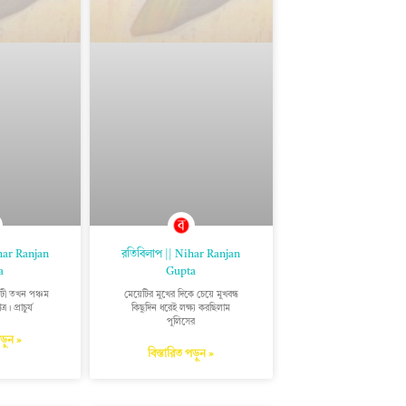
ihar Ranjan
রতিবিলাপ || Nihar Ranjan
a
Gupta
ীটী তখন পঞ্চম
মেয়েটির মুখের দিকে চেয়ে মুখবন্ধ
র। প্রাচুর্য
কিছুদিন ধরেই লক্ষ্য করছিলাম
পুলিসের
পড়ুন »
বিস্তারিত পড়ুন »