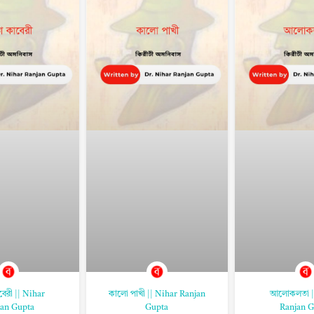
াবেরী || Nihar
কালো পাখী || Nihar Ranjan
আলোকলতা |
an Gupta
Gupta
Ranjan G