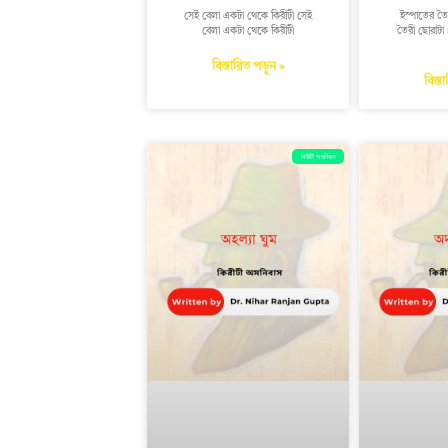
সেই বেলা একটা থেকে কিরীটী সেই
ইস্পাতের তৈ
বেলা একটা থেকে কিরীটী
তৈরী ছোরাটা।
বিস্তারিত পড়ুন »
বিস্ত
কিরীটী অমনিবাস