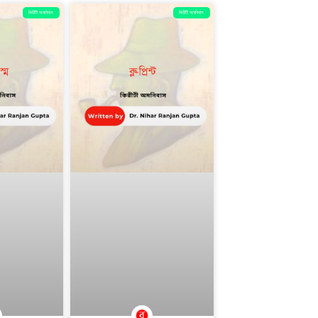
কিরীটী অমনিবাস
কিরীটী অমনিবাস