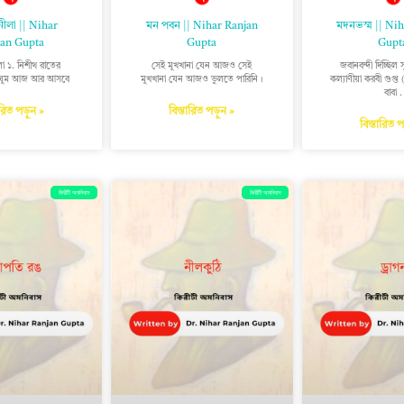
 নীলা || Nihar
মন পবন || Nihar Ranjan
মদনভস্ম || Ni
an Gupta
Gupta
Gupt
ীলা ১. নিশীথ রাতের
সেই মুখখানা যেন আজও সেই
জবানবন্দী দিচ্ছিল 
—ঘুম আজ আর আসবে
মুখখানা যেন আজও ভুলতে পারিনি।
কল্যাণীয়া করবী গুপ্ত
বাবা .
ারিত পড়ুন »
বিস্তারিত পড়ুন »
বিস্তারিত 
কিরীটী অমনিবাস
কিরীটী অমনিবাস