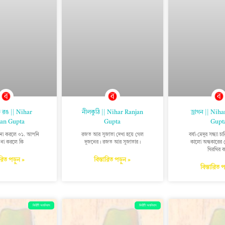
ি রঙ || Nihar
নীলকুঠি || Nihar Ranjan
ড্রাগন || Nih
an Gupta
Gupta
Gupt
স না করলে ০১. আপনি
রজত আর সুজাতা দেখা হয়ে গেল
বর্ষা-মেদুর সন্ধ্যা
াস না করলে কি
দুজনের। রজত আর সুজাতার।
কালো অন্ধকারের 
থিরথির 
ারিত পড়ুন »
বিস্তারিত পড়ুন »
বিস্তারিত 
কিরীটী অমনিবাস
কিরীটী অমনিবাস