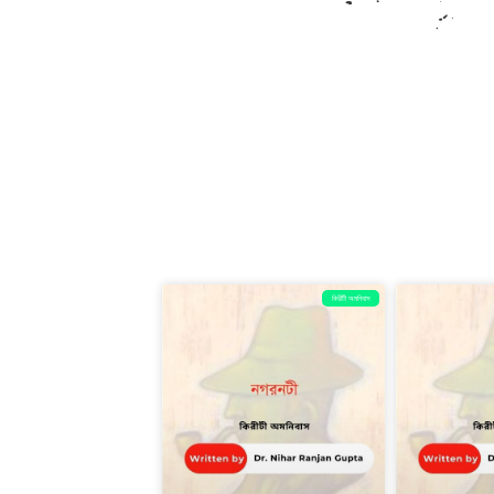
কিরীটী অমনিবাস