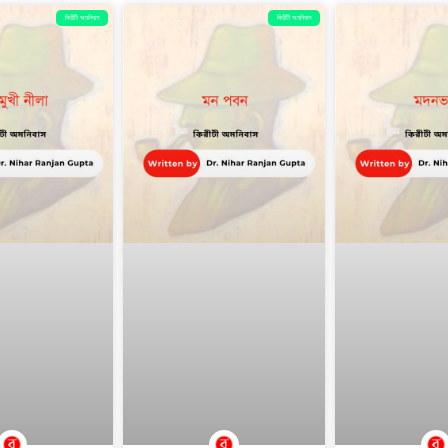
কিরীটী অমনিবাস
কিরীটী অমনিবাস