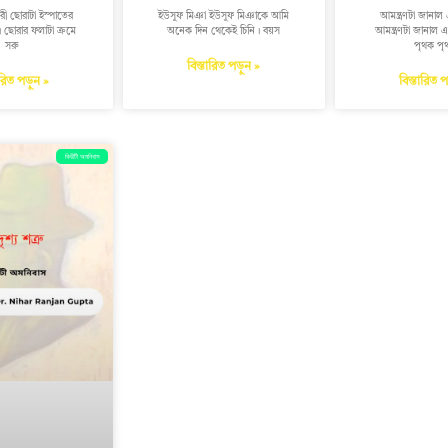
রী ছোরাটা ইস্পাতের
ইউসুফ মিঞা ইউসুফ মিঞাকে আমি
আমন্ত্রণটা জানাল
 ছোরার ফলাটা ক্রমে
অনেক দিন থেকেই চিনি। বয়স
আমন্ত্রণটা জানাল 
সরু
পৃথক পৃ
বিস্তারিত পড়ুন »
ারিত পড়ুন »
বিস্তারিত 
কিরীটী অমনিবাস