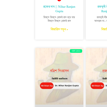
রক্তের দাগ || Nihar Ranjan
রক্তমুখী
Gupta
Ranj
ফিরতে ফিরতে রোজই রাত হয়ে যায়
রক্তমুখী ন
ফিরতে ফিরতে রোজই রাত
আগন্তুক না
বিস্তারিত পড়ুন »
বিস্ত
কিরীটী অমনিবাস