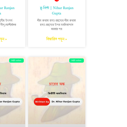
har Ranjan
ব্লু-প্রিন্ট || Nihar Ranjan
a
Gupta
সুসীম উৎসর্গ-
নীল রুমাল হত্যা-রহস্যের নীল রুমাল
 (সীপু)আশীর্বাদক
হত্যা-রহস্যের উপর যবনিকাপাত
করবার পর
পড়ুন »
বিস্তারিত পড়ুন »
কিরীটী অমনিবাস
কিরীটী অমনিবাস