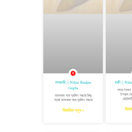
নগরনটী || Nihar Ranjan
চক্রী || Ni
Gupta
সাগর-সৈকত হ
উপকূল ঘে
আজকাল আর সুরজিৎ সন্ধ্যার কিছু
হোটেলট
পরেই আজকাল আর সুরজিৎ সন্ধ্যার
বিস্ত
বিস্তারিত পড়ুন »