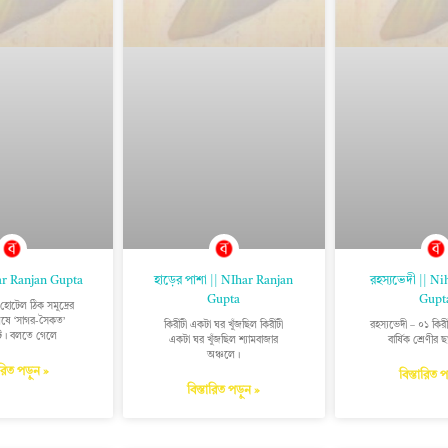
har Ranjan Gupta
হাড়ের পাশা || NIhar Ranjan
রহস্যভেদী || N
Gupta
Gupt
োটেল ঠিক সমুদ্রের
ষে ‘সাগর-সৈকত’
কিরীটী একটা ঘর খুঁজছিল কিরীটী
রহস্যভেদী – ০১ কির
ি। বলতে গেলে
একটা ঘর খুঁজছিল শ্যামবাজার
বার্ষিক শ্রেণীর ছাত্
অঞ্চলে।
ারিত পড়ুন »
বিস্তারিত 
বিস্তারিত পড়ুন »