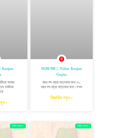
ar Ranjan
চারের অঙ্ক || Nihar Ranjan
a
Gupta
 চারিদিকে আবছা
বছর দশ-বারো আগেকার কথা ০১.
যেন যবনিকা
বছর দশ-বারো আগেকার কথা। তখন
করে
বিস্তারিত পড়ুন »
পড়ুন »
কিরীটী অমনিবাস
কিরীটী অমনিবাস