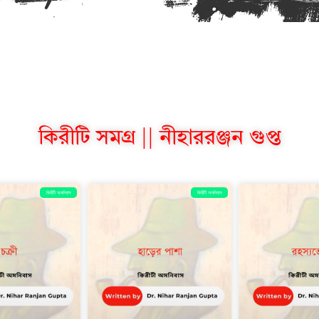
কিরীটি সমগ্র || নীহাররঞ্জন গুপ্ত
কিরীটী অমনিবাস
কিরীটী অমনিবাস