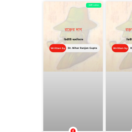
কিরীটী অমনিবাস